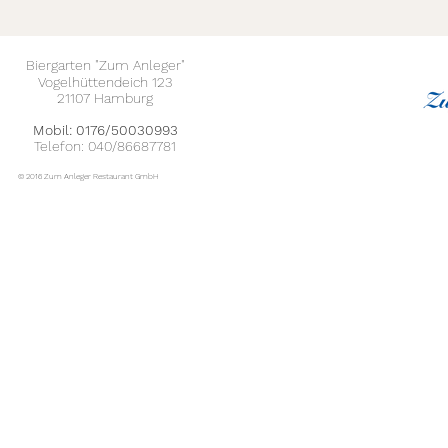
Biergarten "Zum Anleger"
Vogelhüttendeich 123
21107 Hamburg
Mobil: 0176/50030993​
Telefon:
040/86687781
© 2016 Zum Anleger Restaurant GmbH