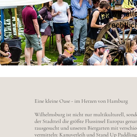
Na
sowie alle
rechtli
Eine kleine Oase - im Herzen von Hamburg
Wilhelmsburg ist nicht nur multikulturell, so
der Stadtteil die größte Flussinsel Europas gen
rausgesucht und unseren Biergarten mit verschie
vermitteln: Kanuverleih und Stand Up Paddling,