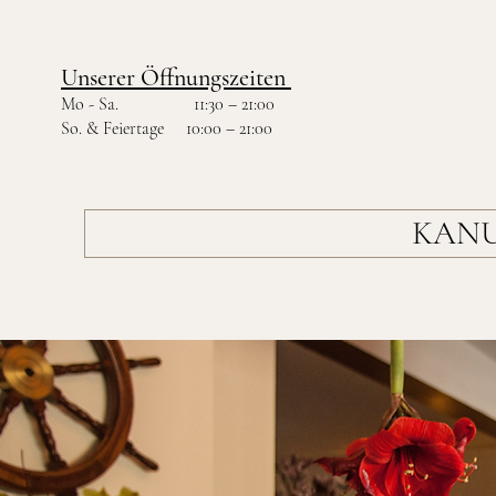
Unserer Öffnungszeiten
Mo - Sa. 11:30 – 21:00
So. & Feiertage 10:00 – 21:00
KANU