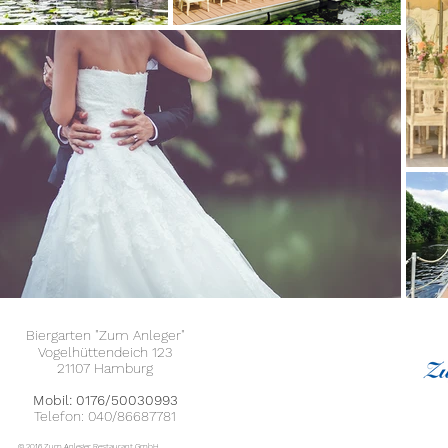
Biergarten "Zum Anleger"
Vogelhüttendeich 123
21107 Hamburg
Mobil: 0176/50030993​
Telefon:
040/86687781
© 2016 Zum Anleger Restaurant GmbH